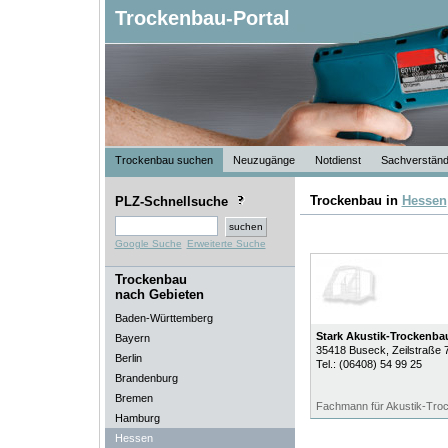
Trockenbau-Portal
Trockenbau suchen
Neuzugänge
Notdienst
Sachverständ
Trockenbau in
Hessen
PLZ-Schnellsuche
Google Suche
Erweiterte Suche
Trockenbau
nach Gebieten
Baden-Württemberg
Stark Akustik-Trockenba
Bayern
35418
Buseck
, Zeilstraße 
Berlin
Tel.:
(06408) 54 99 25
Brandenburg
Bremen
Fachmann für Akustik-Tro
Hamburg
Hessen