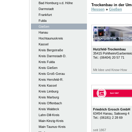
Bad Homburg v.d. Höhe
Trockenbau in der U
Darmstadt
Hessen
»
Gießen
Frankfurt
Fulda
Gießen
Hanau
Hochtaunuskreis
Kassel
Hutzfeld-Trockenbau
Kreis Bergstraße
35415
Pohlheim/Garbentei
Kreis Darmstadt-D.
Tel.:
(06404) 20 57 71
Kreis Fulda
Kreis Gießen
Mit Idee und Know-How
Kreis Groß-Gerau
Kreis Hersfeld-R.
Kreis Kassel
Kreis Limburg
Kreis Marburg
Kreis Offenbach
Kreis Waldeck
Friedrich Grosch GmbH
63454
Hanau
, Salisweg 4
Lahn-Dill-Kreis
Tel.:
(06181) 2 28 69
Main-Kinzig-Kreis
Main-Taunus-Kreis
seit 1867