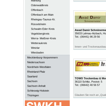
Marburg
Odenwaldkreis
Offenbach
Offenbach am Main
Rheingau-Taunus-Kr.
Rüsselsheim
Schwalm-Eder-Kreis
Awad Damir Schreinerme
35633
Lahnau-Atzbach
, H
Vogelsbergkreis
Tel.:
(06441) 96 29 56
Werra- Meißner-Kreis
Wetteraukreis
Innen- und Trockenausbau
Wetzlar
Wiesbaden
Mecklenburg-Vorpommern
Niedersachsen
Nordrhein-Westfalen
Rheinland-Pfalz
Saarland
TOWO Trockenbau & Mon
Sachsen
36110
Schlitz
, Poststr. 5
Tel.:
(06642) 40 56 57
Sachsen-Anhalt
Schleswig-Holstein
Glauben Sie noch an „Quali
Thüringen