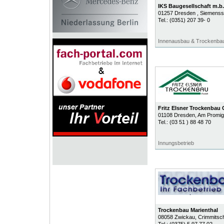
IKS Baugesellschaft m.b.
01257
Dresden
, Siemenss
Tel.:
(0351) 207 39- 0
Innenausbau & Trockenba
Fritz Elsner Trockenba
01108
Dresden
, Am Promig
Tel.:
(03 51 ) 88 48 70
Innungsbetrieb
Trockenbau Marienthal
08058
Zwickau
, Crimmitsc