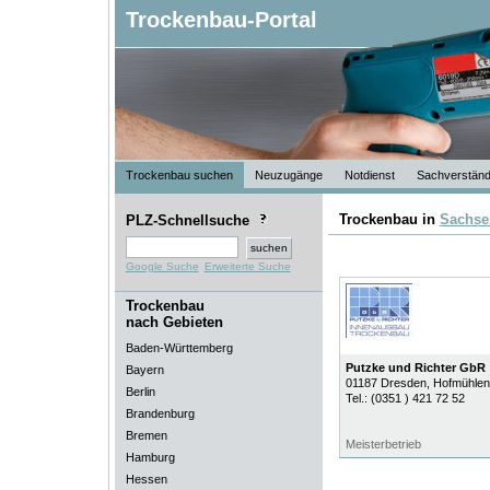
Trockenbau-Portal
Trockenbau suchen
Neuzugänge
Notdienst
Sachverständ
Trockenbau in
Sachse
PLZ-Schnellsuche
Google Suche
Erweiterte Suche
Trockenbau
nach Gebieten
Baden-Württemberg
Putzke und Richter GbR
Bayern
01187
Dresden
, Hofmühlen
Berlin
Tel.:
(0351 ) 421 72 52
Brandenburg
Bremen
Meisterbetrieb
Hamburg
Hessen