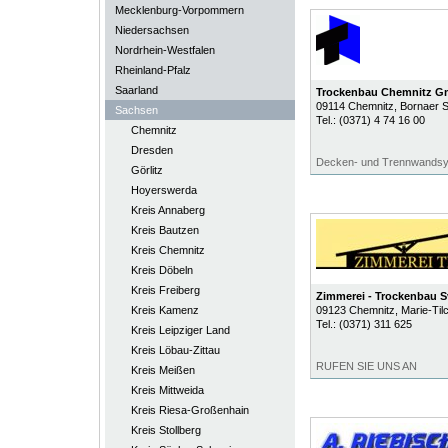
Mecklenburg-Vorpommern
Niedersachsen
Nordrhein-Westfalen
Rheinland-Pfalz
Saarland
Trockenbau Chemnitz 
09114
Chemnitz
, Bornaer S
Sachsen
Tel.:
(0371) 4 74 16 00
Chemnitz
Dresden
Decken- und Trennwands
Görlitz
Hoyerswerda
Kreis Annaberg
Kreis Bautzen
Kreis Chemnitz
Kreis Döbeln
Kreis Freiberg
Zimmerei - Trockenbau 
Kreis Kamenz
09123
Chemnitz
, Marie-Til
Tel.:
(0371) 311 625
Kreis Leipziger Land
Kreis Löbau-Zittau
RUFEN SIE UNS AN
Kreis Meißen
Kreis Mittweida
Kreis Riesa-Großenhain
Kreis Stollberg