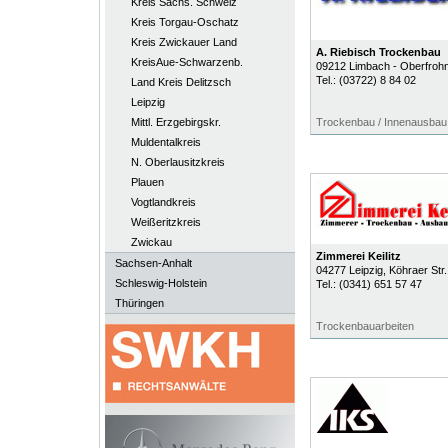
Kreis Sächs. Schweiz
Kreis Torgau-Oschatz
Kreis Zwickauer Land
A. Riebisch Trockenbau
KreisAue-Schwarzenb.
09212
Limbach - Oberfroh
Tel.:
(03722) 8 84 02
Land Kreis Delitzsch
Leipzig
Mittl. Erzgebirgskr.
Trockenbau / Innenausbau
Muldentalkreis
N. Oberlausitzkreis
Plauen
Vogtlandkreis
Weißeritzkreis
Zwickau
Zimmerei Keilitz
Sachsen-Anhalt
04277
Leipzig
, Köhraer Str
Schleswig-Holstein
Tel.:
(0341) 651 57 47
Thüringen
Trockenbauarbeiten