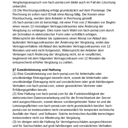
Vergütungsanspruch von fach-portal.com bleibt auch im Fall der Löschung
unberührt.
(3) Die Rechnungsstellung erfolgt grundsätzlich auf dem Postwege. Die
Rechnung ist sofort nach Erhalt ohne Abzug fällig. Die Kosten einer
Rückbuchung, werden dem Anbieter in Rechnung gestellt.
(4) fach-portal.com ist berechtigt, mit einer Frist von 2 Monaten vor Beginn
eines neuen 12-monatigen Vertragszeitraumes eine Änderung der
Vergütung zu verlangen. Dies kann nach Wahl von fach-portal.com durch
ein Schreiben in elektronischer Form oder schriftlich erfolgen.
Widerspricht der Anbieter bis spätestens einen Monat vor Ablauf des
laufenden Vertragszeitraumes der Änderung der Vergütung, endet das
Vertragsverhältnis mit Ablauf des laufenden Vertragszeitraumes von 12
Monaten und wird nicht fortgesetzt. Widerspricht der Anbieter dem
Verlangen nach Änderung der Vergütung nicht, ist er verpflichtet,
beginnend mit dem folgenden Vertragszeitraum von 12 Monaten die
entsprechend erhöhte Vergütung zu zahlen.
§7 Gewährleistung und Haftung
(1) Eine Gewährleistung von fach-portal.com für fehlerhafte oder
unvollständige Eintragungen besteht nicht, soweit die fehlerhafte oder
unvollständige Eintragung nicht auf vorsätzlichem oder grob fahrlässigem
Verhalten von fach-portal.com, seiner gesetzlichen Vertreter oder
Erfüllungsgehilfen beruht.
(2) Eine Haftung von fach-portal.com für die Funktionsfähigkeit der
elektronischen Datenverarbeitung und für die Erreichbarkeit der Server
wird ausgeschlossen, soweit dieses vorübergehender Natur ist und die
Leistungspflichten von fach-portal.com nicht grundsätzlich berührt. fach-
portal.com ist insbesondere nicht verantwortlich für temporäre technische
Ausfälle der Hard- und Software. Solche technischen Ausfälle berechtigen
insbesondere nicht zur Minderung der Vergütung.
(3) Im übrigen wird die Haftung für Vermögensschäden ausgeschlossen
und für Sachschäden auf grob fahrlässiges und vorsätzliches Verhalten