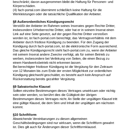
beschränkt; davon ausgenommen bleibt die Haftung für Personen- und
Körperschäden.
(4) fach-portal.com übernimmt schließlich keine Haftung für die
Werkleistungen oder die tatsächliche Qualifikation der Anbieter.
§8 Außerordentliches Kündigungsrecht
Verstößt der Anbieter im Rahmen seines Inserates gegen Rechte Dritter,
insbesondere Urheberrechte Dritter, oder hat er in seinem Inserat einen
Link auf eine Seite gesetzt, auf der gegen Rechte Dritter verstoßen
worden ist, ist fach-portal.com berechtigt, das Vertragsverhältnis mit dem
Anbieter durch fristlose Kündigung zu beenden. Für den Zugang der
Kündigung durch fach-portal.com, ist die elektronische Form ausreichend.
Das gleiche Kündigungsrecht steht fach-portal.com zu, wenn der Anbieter
mit seinem Inserat andere Zwecke verfolgt, als für seinen Betrieb zu
werben, insbesondere bei Verlinkung von Seiten, die einen Bezug zu
einem Handwerksbetrieb nicht erkennen lassen.
Bei berechtigter fristloser Kündigung ist die Vergütung für den Zeitraum
von 12 Monaten bis zum Ende der ersten Möglichkeit zur ordentlichen
Kündigung gleichwohl geschuldet, es besteht auch kein Anspruch auf
Rückerstattung bereits gezahlter Vergütung.
§9 Salvatorische Klausel
Sollten einzelne Bestimmungen dieses Vertrages unwirksam oder nichtig
sein oder werden, so berührt dies die Gültigkeit der übrigen
Bestimmungen dieses Vertrages nicht. An Stelle der ungültigen Klausel tritt
eine gültige Klausel, die dem Sinn und Inhalt der ungültigen am nächsten
kommt.
§10 Schriftform
Abweichende Vereinbarungen zu diesen allgemeinen
Geschäftsbedingungen sind nur wirksam, wenn die Schriftform gewahrt
ist. Dies gilt auch für Änderungen dieser Schriftformklausel.