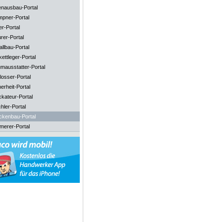
enausbau-Portal
mpner-Portal
er-Portal
rer-Portal
llbau-Portal
ettleger-Portal
mausstatter-Portal
losser-Portal
erheit-Portal
ckateur-Portal
hler-Portal
ckenbau-Portal
merer-Portal