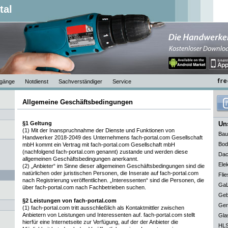
tal
gänge
Notdienst
Sachverständiger
Service
Allgemeine Geschäftsbedingungen
§1 Geltung
Uns
(1) Mit der Inanspruchnahme der Dienste und Funktionen von
Bau
Handwerker 2018-2049 des Unternehmens fach-portal.com Gesellschaft
Bod
mbH kommt ein Vertrag mit fach-portal.com Gesellschaft mbH
(nachfolgend fach-portal.com genannt) zustande und werden diese
Dac
allgemeinen Geschäftsbedingungen anerkannt.
Elek
(2) „Anbieter“ im Sinne dieser allgemeinen Geschäftsbedingungen sind die
natürlichen oder juristischen Personen, die Inserate auf fach-portal.com
Flie
nach Registrierung veröffentlichen. „Interessenten“ sind die Personen, die
GaL
über fach-portal.com nach Fachbetrieben suchen.
Geb
§2 Leistungen von fach-portal.com
Ger
(1) fach-portal.com tritt ausschließlich als Kontaktmittler zwischen
Anbietern von Leistungen und Interessenten auf. fach-portal.com stellt
Gla
hierfür eine Internetseite zur Verfügung, auf der der Anbieter die
HLS