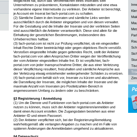
Möglichkeit hat, durch das Veröffentlichen eines Inserates sein
Inn
Unternehmen zu präsentieren, Kontaktdaten mitzuteilen und eine etwa
vorhandene eigene Internetseite zu verlinken. Der Anbieter ist berechtigt,
Kle
je Account ein Inserat bei fach-portal.com zu schalten.
Mal
(2) Sämtliche Daten in den Inseraten und sämtliche Links werden
ausschließlich durch die Anbieter eingegeben und von diesen verwaltet.
Mau
Für die Gestaltung und die Inhalte der Inserate und der verlinkten Seiten
Meta
sind ausschließlich die Anbieter verantwortlich. Diese sind allein für die
Einhaltung der gesetzlichen Bestimmungen, insbesondere des
Park
Urheberrechtes haftbar.
Rau
(3) fach-portal.com ist nicht zur Prüfung verpflichtet, ob ein eingestellter
Sch
Inhalt Rechte Dritter beeinträchtigt oder gegen objektives Recht verstößt.
Verstoßen eingestellte Inhalte gegen geltendes Recht, stellt der Anbieter
Sich
fach-portal.com von allen Ansprüchen Dritter wegen der Veröffentlichung
Stu
der vom Anbieter eingestellten Inhalte frei. Er ist verpflichtet, fach-
portal.com von jeder Inanspruchnahme Dritter, die aus einer Verletzung
Tisc
dieser Verpflichtung resultiert, freizuhalten und sämtliche Ansprüche aus
Tro
der Verletzung etwaig entstehender weitergehender Schäden zu ersetzen.
(4) fach-portal.com behält sich vor, Inserate zu kürzen und abzulehnen,
Zim
die Darstellung der Inserate, die möglichen Inhalte der Inserate und die
maximale Anzahl von Inseraten pro Postleitzahlen-Bereich in
angemessenem Umfang zu ändern oder zu beschränken.
§3 Registrierung / Anmeldung
(1) Um die Dienste und Funktionen von fach-portal.com als Anbieter
nutzen zu können, muss sich der Anbieter registrieren/anmelden und
damit einen Account erstellen. Die Zugangsdaten bestehen aus einer
Anbieter-ID und einem Passwort.
(2) Der Anbieter verpflichtet sich, bei der Registrierung/Anmeldung
wahrheitsgemäß alle verlangten Angaben zu machen und im Falle von
späteren Änderungen die Anmeldedaten umgehend zu aktualisieren.
§4 Datenschutz