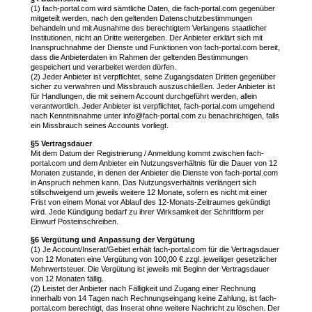
(1) fach-portal.com wird sämtliche Daten, die fach-portal.com gegenüber
mitgeteilt werden, nach den geltenden Datenschutzbestimmungen
behandeln und mit Ausnahme des berechtigtem Verlangens staatlicher
Institutionen, nicht an Dritte weitergeben. Der Anbieter erklärt sich mit
Inanspruchnahme der Dienste und Funktionen von fach-portal.com bereit,
dass die Anbieterdaten im Rahmen der geltenden Bestimmungen
gespeichert und verarbeitet werden dürfen.
(2) Jeder Anbieter ist verpflichtet, seine Zugangsdaten Dritten gegenüber
sicher zu verwahren und Missbrauch auszuschließen. Jeder Anbieter ist
für Handlungen, die mit seinem Account durchgeführt werden, allein
verantwortlich. Jeder Anbieter ist verpflichtet, fach-portal.com umgehend
nach Kenntnisnahme unter info@fach-portal.com zu benachrichtigen, falls
ein Missbrauch seines Accounts vorliegt.
§5 Vertragsdauer
Mit dem Datum der Registrierung / Anmeldung kommt zwischen fach-
portal.com und dem Anbieter ein Nutzungsverhältnis für die Dauer von 12
Monaten zustande, in denen der Anbieter die Dienste von fach-portal.com
in Anspruch nehmen kann. Das Nutzungsverhältnis verlängert sich
stillschweigend um jeweils weitere 12 Monate, sofern es nicht mit einer
Frist von einem Monat vor Ablauf des 12-Monats-Zeitraumes gekündigt
wird. Jede Kündigung bedarf zu ihrer Wirksamkeit der Schriftform per
Einwurf Posteinschreiben.
§6 Vergütung und Anpassung der Vergütung
(1) Je Account/Inserat/Gebiet erhält fach-portal.com für die Vertragsdauer
von 12 Monaten eine Vergütung von 100,00 € zzgl. jeweiliger gesetzlicher
Mehrwertsteuer. Die Vergütung ist jeweils mit Beginn der Vertragsdauer
von 12 Monaten fällig.
(2) Leistet der Anbieter nach Fälligkeit und Zugang einer Rechnung
innerhalb von 14 Tagen nach Rechnungseingang keine Zahlung, ist fach-
portal.com berechtigt, das Inserat ohne weitere Nachricht zu löschen. Der