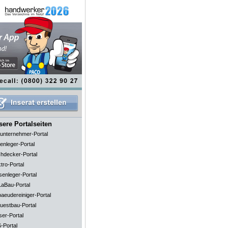
ere Portalseiten
unternehmer-Portal
enleger-Portal
hdecker-Portal
tro-Portal
senleger-Portal
aBau-Portal
aeudereiniger-Portal
uestbau-Portal
ser-Portal
-Portal