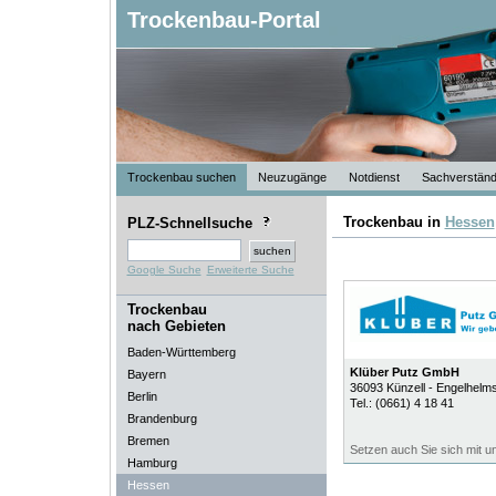
Trockenbau-Portal
Trockenbau suchen
Neuzugänge
Notdienst
Sachverständ
Trockenbau in
Hessen
PLZ-Schnellsuche
Google Suche
Erweiterte Suche
Trockenbau
nach Gebieten
Baden-Württemberg
Klüber Putz GmbH
Bayern
36093
Künzell - Engelhelm
Berlin
Tel.:
(0661) 4 18 41
Brandenburg
Bremen
Setzen auch Sie sich mit un
Hamburg
Hessen