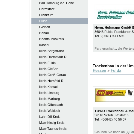
Bad Homburg v.d. Höhe
Darmstadt
Frankfurt
Fulda
Gießen
Herm. Hohmann GmbH B
36043
Fulda
, Frankfurter 
Hanau
Tel.:
(0661) 9 41 59 0
Hochtaunuskreis
Kassel
Partnerschaft... die Werte s
Kreis Bergstraße
Kreis Darmstadt-D.
Kreis Fulda
Trockenbau in der U
Kreis Gießen
Hessen
»
Fulda
Kreis Groß-Gerau
Kreis Hersfeld-R.
Kreis Kassel
Kreis Limburg
Kreis Marburg
Kreis Offenbach
Kreis Waldeck
TOWO Trockenbau & Mon
36110
Schlitz
, Poststr. 5
Lahn-Dill-Kreis
Tel.:
(06642) 40 56 57
Main-Kinzig-Kreis
Main-Taunus-Kreis
Glauben Sie noch an „Quali