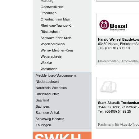
Marburg
Odenwaldkreis
Offenbach
Offenbach am Main
Rheingau-Taunus-Kr.
Rüsselsheim
Schwalm-Eder-Kreis
Harald Wenzel Baudeko
63450
Hanau
, Ehrichstraß
Vogelsbergkreis
Tel.:
(061 81) 3 11 10
Werra- Meißner-Kreis
Wetteraukreis
Malerarbeiten / Trockenba
Wetzlar
Wiesbaden
Mecklenburg-Vorpommern
Niedersachsen
Nordrhein-Westfalen
Rheinland-Pfalz
Saarland
Stark Akustik-Trockenba
Sachsen
35418
Buseck
, Zeilstraße 
Tel.:
(06408) 54 99 25
Sachsen-Anhalt
Schleswig-Holstein
Fachmann für Akustik-Tro
Thüringen