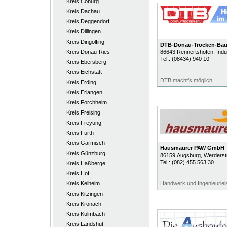
Kreis Coburg
Kreis Dachau
Kreis Deggendorf
Kreis Dillingen
Kreis Dingolfing
DTB-Donau-Trocken-Ba
Kreis Donau-Ries
86643
Rennertshofen
, Ind
Tel.:
(08434) 940 10
Kreis Ebersberg
Kreis Eichstätt
DTB macht’s möglich
Kreis Erding
Kreis Erlangen
Kreis Forchheim
Kreis Freising
Kreis Freyung
Kreis Fürth
Kreis Garmisch
Hausmaurer PAW GmbH
Kreis Günzburg
86159
Augsburg
, Werderstr
Tel.:
(082) 455 563 30
Kreis Haßberge
Kreis Hof
Kreis Kelheim
Handwerk und Ingenieurlei
Kreis Kitzingen
Kreis Kronach
Kreis Kulmbach
Kreis Landshut