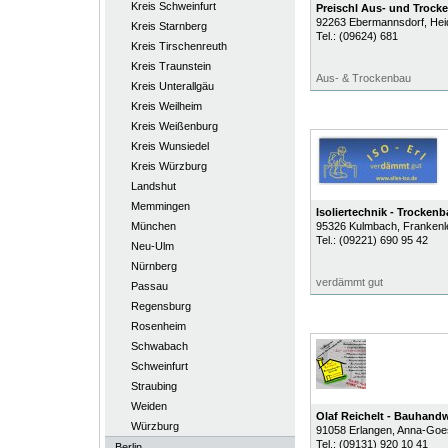
Kreis Schweinfurt
Preischl Aus- und Troc
92263
Ebermannsdorf
, He
Kreis Starnberg
Tel.:
(09624) 681
Kreis Tirschenreuth
Kreis Traunstein
Aus- & Trockenbau
Kreis Unterallgäu
Kreis Weilheim
Kreis Weißenburg
Kreis Wunsiedel
Kreis Würzburg
Landshut
Memmingen
Isoliertechnik - Trockenb
München
95326
Kulmbach
, Frankenl
Tel.:
(09221) 690 95 42
Neu-Ulm
Nürnberg
verdämmt gut
Passau
Regensburg
Rosenheim
Schwabach
Schweinfurt
Straubing
Weiden
Olaf Reichelt - Bauhand
Würzburg
91058
Erlangen
, Anna-Goes
Tel.:
(09131) 920 10 41
Berlin