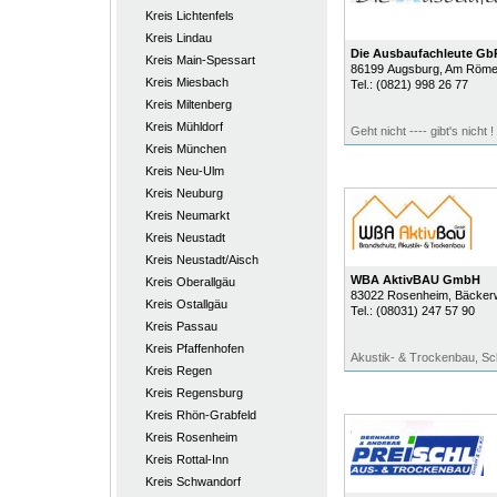
Kreis Lichtenfels
Kreis Lindau
Die Ausbaufachleute Gb
Kreis Main-Spessart
86199
Augsburg
, Am Röme
Kreis Miesbach
Tel.:
(0821) 998 26 77
Kreis Miltenberg
Kreis Mühldorf
Geht nicht ---- gibt's nicht !
Kreis München
Kreis Neu-Ulm
Kreis Neuburg
Kreis Neumarkt
Kreis Neustadt
Kreis Neustadt/Aisch
WBA AktivBAU GmbH
Kreis Oberallgäu
83022
Rosenheim
, Bäcker
Kreis Ostallgäu
Tel.:
(08031) 247 57 90
Kreis Passau
Kreis Pfaffenhofen
Akustik- & Trockenbau, Sc
Kreis Regen
Kreis Regensburg
Kreis Rhön-Grabfeld
Kreis Rosenheim
Kreis Rottal-Inn
Kreis Schwandorf