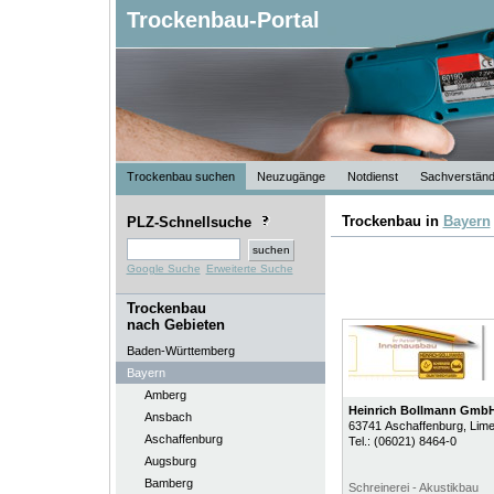
Trockenbau-Portal
Trockenbau suchen
Neuzugänge
Notdienst
Sachverständ
Trockenbau in
Bayern
PLZ-Schnellsuche
Google Suche
Erweiterte Suche
Trockenbau
nach Gebieten
Baden-Württemberg
Bayern
Amberg
Heinrich Bollmann Gmb
Ansbach
63741
Aschaffenburg
, Lime
Aschaffenburg
Tel.:
(06021) 8464-0
Augsburg
Bamberg
Schreinerei - Akustikbau