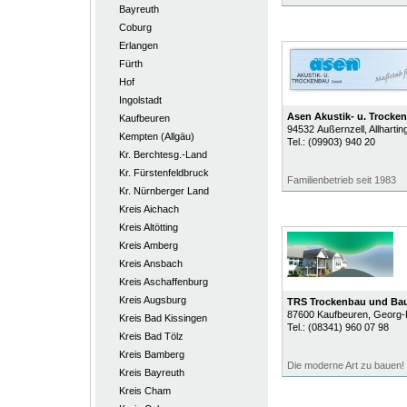
Bayreuth
Coburg
Erlangen
Fürth
Hof
Ingolstadt
Asen Akustik- u. Trock
Kaufbeuren
94532
Außernzell
, Allhartin
Kempten (Allgäu)
Tel.:
(09903) 940 20
Kr. Berchtesg.-Land
Kr. Fürstenfeldbruck
Familienbetrieb seit 1983
Kr. Nürnberger Land
Kreis Aichach
Kreis Altötting
Kreis Amberg
Kreis Ansbach
Kreis Aschaffenburg
Kreis Augsburg
TRS Trockenbau und Ba
87600
Kaufbeuren
, Georg-
Kreis Bad Kissingen
Tel.:
(08341) 960 07 98
Kreis Bad Tölz
Kreis Bamberg
Die moderne Art zu bauen!
Kreis Bayreuth
Kreis Cham