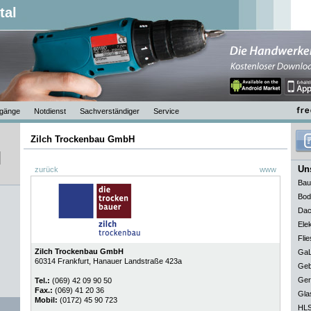
tal
gänge
Notdienst
Sachverständiger
Service
Zilch Trockenbau GmbH
Uns
zurück
www
Bau
Bod
Dac
Elek
Flie
Zilch Trockenbau GmbH
GaL
60314
Frankfurt
, Hanauer Landstraße 423a
Geb
Ger
Tel.:
(069) 42 09 90 50
Fax.:
(069) 41 20 36
Gla
Mobil:
(0172) 45 90 723
HLS