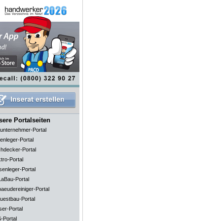
ere Portalseiten
unternehmer-Portal
enleger-Portal
hdecker-Portal
tro-Portal
senleger-Portal
aBau-Portal
aeudereiniger-Portal
uestbau-Portal
ser-Portal
-Portal