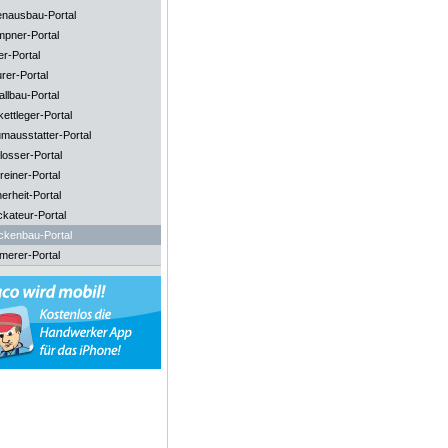
enausbau-Portal
mpner-Portal
er-Portal
rer-Portal
llbau-Portal
ettleger-Portal
mausstatter-Portal
losser-Portal
reiner-Portal
erheit-Portal
ckateur-Portal
ckenbau-Portal
merer-Portal