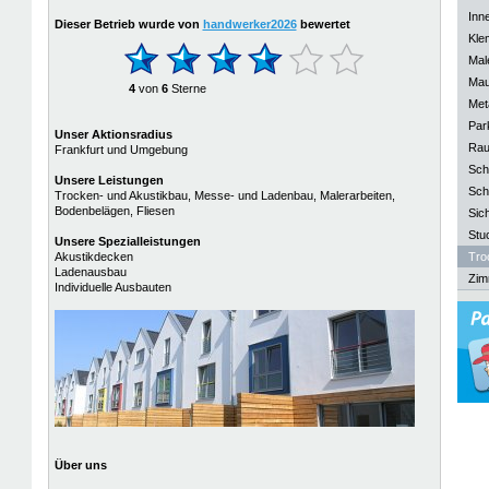
Inn
Dieser Betrieb wurde von
handwerker2026
bewertet
Kle
Mal
Mau
4
von
6
Sterne
Meta
Park
Unser Aktionsradius
Rau
Frankfurt und Umgebung
Sch
Unsere Leistungen
Sch
Trocken- und Akustikbau, Messe- und Ladenbau, Malerarbeiten,
Bodenbelägen, Fliesen
Sich
Stu
Unsere
Spezialleistungen
Akustikdecken
Tro
Ladenausbau
Zim
Individuelle Ausbauten
Über uns