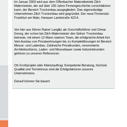
Im Januar 2003 wird aus dem Offenbacher Malereibetrieb Zilch
Malermeister, der auf über 100 Jahre Firmengeschichte zurückblicken
kann, der Bereich Trockenbau ausgegliedert. Das eigenständige
Unternehmen Zilch Trockenbau wird gegründet. Der neue Firmensitz:
Frankfurt am Main, Hanauer Landstraße 423 A.
Von hier aus führen Rainer Langlitz als Geschäftsführer und Otmar
Georg, der schon bei Zilch Malermeister den Sektor Trockenbau
betreute, mit einem 12-Mann starken Team, die erfolgreiche Arbeit fort.
Vom Ausbau von Privatwohnungen bis zu Komplettlösungen im Bereich
Messe- und Ladenbau. Zahlreiche Privatkunden, renommierte
Architekturbüros, Laden- und Messebauer sowie Industriekunden
gehören zu unseren Referenzen.
Ob Großprojekt oder Kleinstauftrag: Kompetente Beratung, höchste
Qualität und Termintreue sind die Erfolgsfaktoren unseres
Unternehmens.
Darauf können Sie bauen!