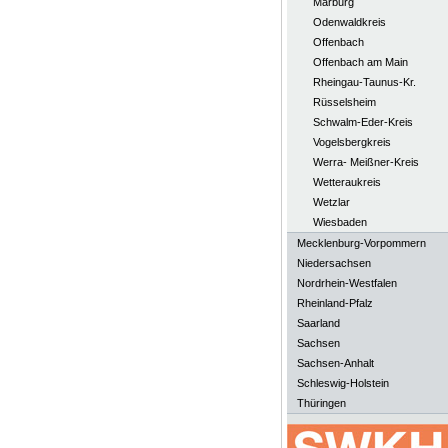
Marburg
Odenwaldkreis
Offenbach
Offenbach am Main
Rheingau-Taunus-Kr.
Rüsselsheim
Schwalm-Eder-Kreis
Vogelsbergkreis
Werra- Meißner-Kreis
Wetteraukreis
Wetzlar
Wiesbaden
Mecklenburg-Vorpommern
Niedersachsen
Nordrhein-Westfalen
Rheinland-Pfalz
Saarland
Sachsen
Sachsen-Anhalt
Schleswig-Holstein
Thüringen