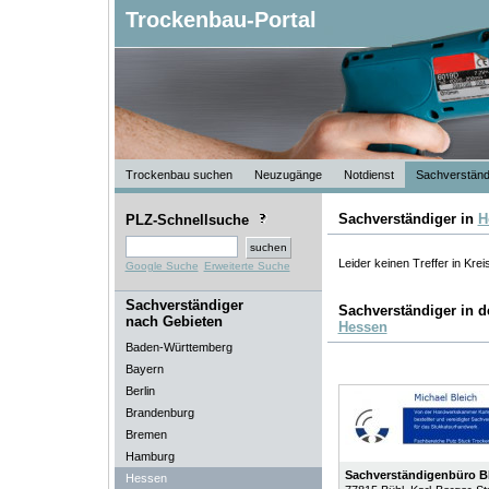
Trockenbau-Portal
Trockenbau suchen
Neuzugänge
Notdienst
Sachverständ
Sachverständiger in
H
PLZ-Schnellsuche
Leider keinen Treffer in Krei
Google Suche
Erweiterte Suche
Sachverständiger
Sachverständiger in 
nach Gebieten
Hessen
Baden-Württemberg
Bayern
Berlin
Brandenburg
Bremen
Hamburg
Sachverständigenbüro B
Hessen