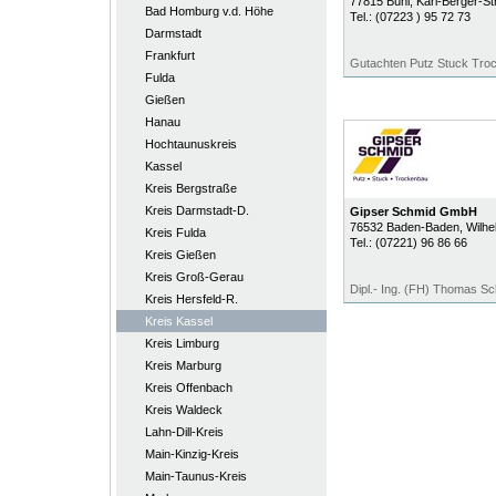
77815
Bühl
, Karl-Berger-St
Bad Homburg v.d. Höhe
Tel.:
(07223 ) 95 72 73
Darmstadt
Frankfurt
Gutachten Putz Stuck Tro
Fulda
Gießen
Hanau
Hochtaunuskreis
Kassel
Kreis Bergstraße
Kreis Darmstadt-D.
Gipser Schmid GmbH
76532
Baden-Baden
, Wilh
Kreis Fulda
Tel.:
(07221) 96 86 66
Kreis Gießen
Kreis Groß-Gerau
Dipl.- Ing. (FH) Thomas S
Kreis Hersfeld-R.
Kreis Kassel
Kreis Limburg
Kreis Marburg
Kreis Offenbach
Kreis Waldeck
Lahn-Dill-Kreis
Main-Kinzig-Kreis
Main-Taunus-Kreis