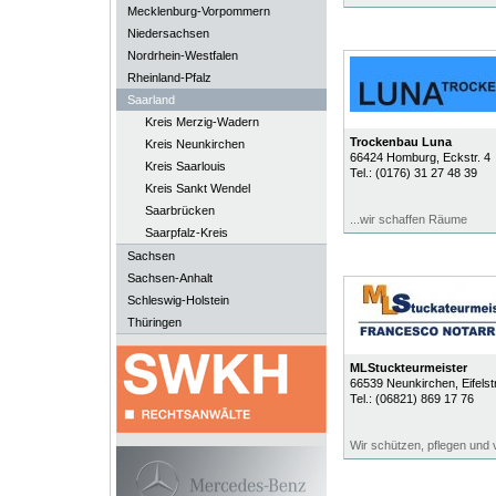
Mecklenburg-Vorpommern
Niedersachsen
Nordrhein-Westfalen
Rheinland-Pfalz
Saarland
Kreis Merzig-Wadern
Trockenbau Luna
Kreis Neunkirchen
66424
Homburg
, Eckstr. 4
Kreis Saarlouis
Tel.:
(0176) 31 27 48 39
Kreis Sankt Wendel
Saarbrücken
...wir schaffen Räume
Saarpfalz-Kreis
Sachsen
Sachsen-Anhalt
Schleswig-Holstein
Thüringen
MLStuckteurmeister
66539
Neunkirchen
, Eifels
Tel.:
(06821) 869 17 76
Wir schützen, pflegen und 