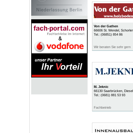
Von der Gathen
66606
St. Wendel
, Schorle
Tel.:
(06851) 854 86
Wir beraten Sie sehr gern
M. Jeknic
66130
Saarbrücken
, Diese
Tel.:
(0681) 881 53 93
Fachbetrieb