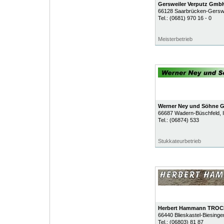
Gersweiler Verputz Gmb
66128
Saarbrücken-Gerswe
Tel.:
(0681) 970 16 - 0
Meisterbetrieb
Werner Ney und Söhne
66687
Wadern-Büschfeld
, 
Tel.:
(06874) 533
Stukkateurbetrieb
Herbert Hammann TRO
66440
Blieskastel-Biesing
Tel.:
(06803) 81 87