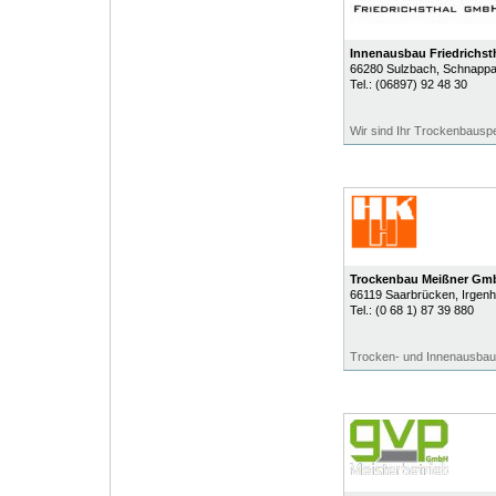
Innenausbau Friedrichs
66280
Sulzbach
, Schnapp
Tel.:
(06897) 92 48 30
Wir sind Ihr Trockenbauspez
Trockenbau Meißner Gm
66119
Saarbrücken
, Irgen
Tel.:
(0 68 1) 87 39 880
Trocken- und Innenausbau