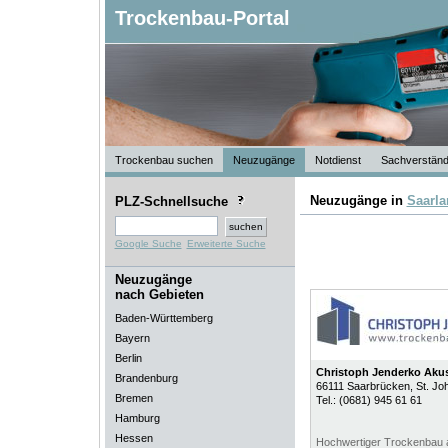
Trockenbau-Portal
Trockenbau suchen
Neuzugänge
Notdienst
Sachverständ
Neuzugänge in
Saarla
PLZ-Schnellsuche
Google Suche
Erweiterte Suche
Neuzugänge
nach Gebieten
Baden-Württemberg
Bayern
Berlin
Christoph Jenderko Akus
Brandenburg
66111
Saarbrücken
, St. J
Bremen
Tel.:
(0681) 945 61 61
Hamburg
Hessen
Hochwertiger Trockenbau 